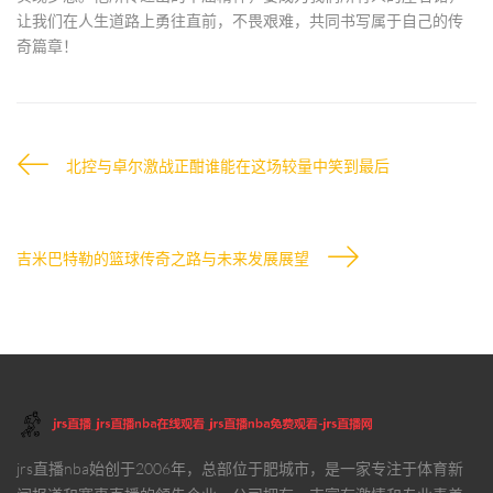
让我们在人生道路上勇往直前，不畏艰难，共同书写属于自己的传
奇篇章！
北控与卓尔激战正酣谁能在这场较量中笑到最后
吉米巴特勒的篮球传奇之路与未来发展展望
jrs直播nba
始创于2006年，总部位于肥城市，是一家专注于体育新