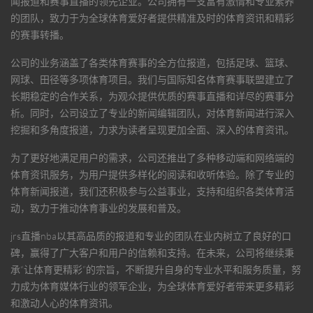
闻报道和赛事直播的领先企业。公司拥有一支富有激情和专业素养
的团队，致力于为全球体育爱好者提供精准及时的体育资讯和精彩
的赛事转播。
公司的业务涵盖了各类体育赛事的全方位报道，包括足球、篮球、
网球、田径等多项体育项目。我们与国际知名体育赛事联盟建立了
长期稳定的合作关系，为观众提供优质的赛事直播和详尽的赛事分
析。同时，公司设立了专业的新闻编辑团队，对体育新闻进行深入
挖掘和多角度报道，力求为读者呈现更加全面、深入的体育资讯。
为了更好地满足用户的需求，公司还推出了多种移动端和网络端的
体育资讯服务，为用户提供多样化的阅读和收听体验。除了专业的
体育新闻报道，我们还积极参与公益事业，支持和组织各类体育活
动，致力于推动体育事业的发展和普及。
jrs直播nba
以其高品质的报道和专业的团队在业内树立了良好的口
碑，赢得了广大客户和用户的信赖和支持。在未来，公司将继续秉
承“让体育更精彩”的宗旨，不断提升自身的专业水平和服务质量，努
力成为体育媒体行业的领军企业，为全球体育爱好者带来更多精彩
和激动人心的体育资讯。