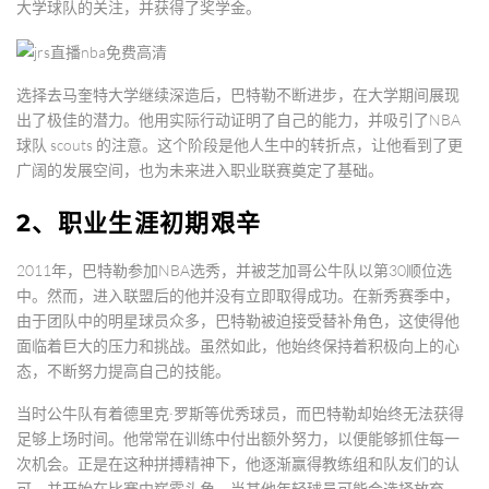
大学球队的关注，并获得了奖学金。
选择去马奎特大学继续深造后，巴特勒不断进步，在大学期间展现
出了极佳的潜力。他用实际行动证明了自己的能力，并吸引了NBA
球队 scouts 的注意。这个阶段是他人生中的转折点，让他看到了更
广阔的发展空间，也为未来进入职业联赛奠定了基础。
2、职业生涯初期艰辛
2011年，巴特勒参加NBA选秀，并被芝加哥公牛队以第30顺位选
中。然而，进入联盟后的他并没有立即取得成功。在新秀赛季中，
由于团队中的明星球员众多，巴特勒被迫接受替补角色，这使得他
面临着巨大的压力和挑战。虽然如此，他始终保持着积极向上的心
态，不断努力提高自己的技能。
当时公牛队有着德里克·罗斯等优秀球员，而巴特勒却始终无法获得
足够上场时间。他常常在训练中付出额外努力，以便能够抓住每一
次机会。正是在这种拼搏精神下，他逐渐赢得教练组和队友们的认
可，并开始在比赛中崭露头角。当其他年轻球员可能会选择放弃