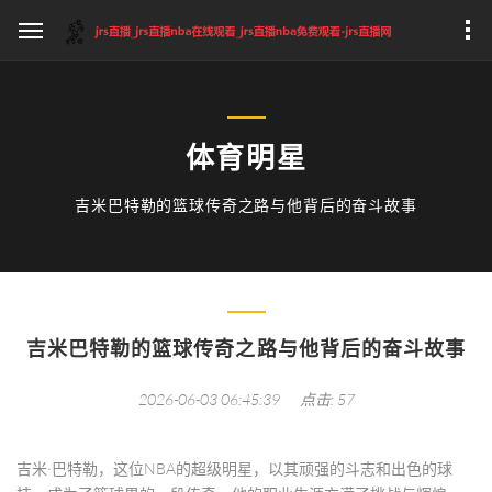
体育明星
吉米巴特勒的篮球传奇之路与他背后的奋斗故事
吉米巴特勒的篮球传奇之路与他背后的奋斗故事
2026-06-03 06:45:39
点击: 57
吉米·巴特勒，这位NBA的超级明星，以其顽强的斗志和出色的球