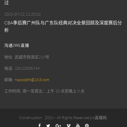
过
2026-07-21 21:28:01
CBA季后赛广州队与广东队经典对决全景回顾及深度赛后分
析
沟通JRS直播
地址
武威市恢读庄219号
电话
15622805749
邮箱
rsqwzdlm@163.com
工作时间
周一至周五：上午 10 点至晚上 8 点
Construction
2026
- All Rights Reserved
jrs直播网
.