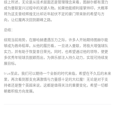
综上所述，无论是从技术层面还是管理理念来看，图赫尔都有潜力
成为曼联复兴过程中的关键人物。如果他能顺利接掌帅印，大概率
将为这支曾经辉煌无比却近年起伏不定的豪门带来新的希望与方
向，让红魔再次回到巅峰之路。
总结：
综观当前局势，在滕哈赫遭遇压力之际，许多人开始期待图赫尔能
够成为救命稻草。从他的履历看，一旦进入曼联，将极大增强球队
实力，并有助于恢复昔日荣光。同时，也希望通过他的领导，使更
多优秀年轻球员脱颖而出，为俱乐部注入持久动力，实现可持续发
展目标。
true至此，我们可以期待一个全新的时代来临，希望在不久后的未来
里，再次看到那支充满激情与力量感十足的大红魔！无论是对于支
持者还是整个英超来说，这都是值得关注的重要变化，希望一切都
朝着积极方向发展。