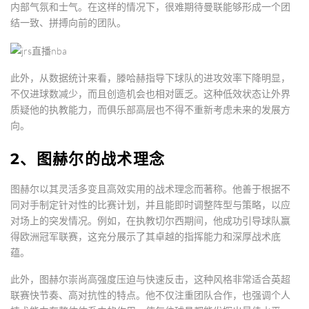
内部气氛和士气。在这样的情况下，很难期待曼联能够形成一个团
结一致、拼搏向前的团队。
此外，从数据统计来看，滕哈赫指导下球队的进攻效率下降明显，
不仅进球数减少，而且创造机会也相对匮乏。这种低效状态让外界
质疑他的执教能力，而俱乐部高层也不得不重新考虑未来的发展方
向。
2、图赫尔的战术理念
图赫尔以其灵活多变且高效实用的战术理念而著称。他善于根据不
同对手制定针对性的比赛计划，并且能即时调整阵型与策略，以应
对场上的突发情况。例如，在执教切尔西期间，他成功引导球队赢
得欧洲冠军联赛，这充分展示了其卓越的指挥能力和深厚战术底
蕴。
此外，图赫尔崇尚高强度压迫与快速反击，这种风格非常适合英超
联赛快节奏、高对抗性的特点。他不仅注重团队合作，也强调个人