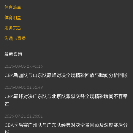
体育热点
体育明星
服务宗旨
沟通jrs直播
最新咨询
2026-08-05 17:40:16
CBA新疆队与山东队巅峰对决全场精彩回放与瞬间分析回顾
2026-08-01 11:52:49
CBA巅峰对决广东队与北京队激烈交锋全场精彩瞬间不容错
过
2026-07-21 21:28:01
CBA季后赛广州队与广东队经典对决全景回顾及深度赛后分
析