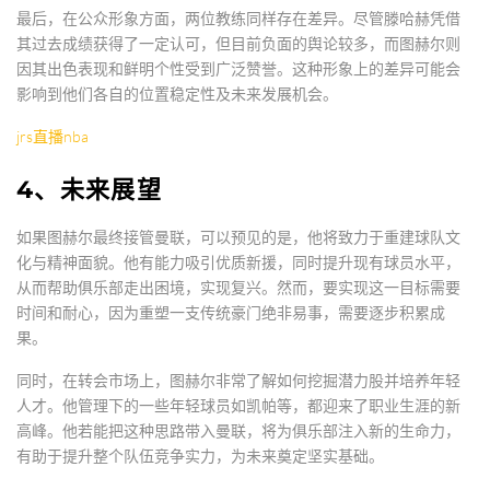
最后，在公众形象方面，两位教练同样存在差异。尽管滕哈赫凭借
其过去成绩获得了一定认可，但目前负面的舆论较多，而图赫尔则
因其出色表现和鲜明个性受到广泛赞誉。这种形象上的差异可能会
影响到他们各自的位置稳定性及未来发展机会。
jrs直播nba
4、未来展望
如果图赫尔最终接管曼联，可以预见的是，他将致力于重建球队文
化与精神面貌。他有能力吸引优质新援，同时提升现有球员水平，
从而帮助俱乐部走出困境，实现复兴。然而，要实现这一目标需要
时间和耐心，因为重塑一支传统豪门绝非易事，需要逐步积累成
果。
同时，在转会市场上，图赫尔非常了解如何挖掘潜力股并培养年轻
人才。他管理下的一些年轻球员如凯帕等，都迎来了职业生涯的新
高峰。他若能把这种思路带入曼联，将为俱乐部注入新的生命力，
有助于提升整个队伍竞争实力，为未来奠定坚实基础。