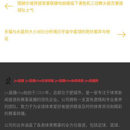
图赫尔或将接管曼联滕哈赫面临下课危机三冠教头能否重振
球队士气
天猫与水星的大小对比分析揭示宇宙中星球的奇妙差异与特
征
jrs直播nba
始创于2006年，总部位于肥城市，是一家专注于体育新
闻报道和赛事直播的领先企业。公司拥有一支富有激情和专业素养
的团队，致力于为全球体育爱好者提供精准及时的体育资讯和精彩
的赛事转播。
公司的业务涵盖了各类体育赛事的全方位报道，包括足球、篮球、