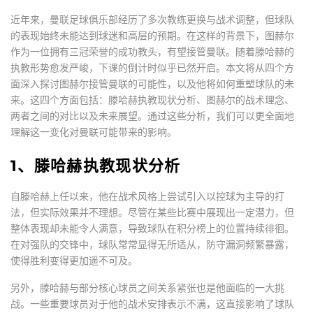
近年来，曼联足球俱乐部经历了多次教练更换与战术调整，但球队
的表现始终未能达到球迷和高层的预期。在这样的背景下，图赫尔
作为一位拥有三冠荣誉的成功教头，有望接管曼联。随着滕哈赫的
执教形势愈发严峻，下课的倒计时似乎已然开启。本文将从四个方
面深入探讨图赫尔接管曼联的可能性，以及他将如何重塑球队的未
来。这四个方面包括：滕哈赫执教现状分析、图赫尔的战术理念、
两者之间的对比以及未来展望。通过这些分析，我们可以更全面地
理解这一变化对曼联可能带来的影响。
1、滕哈赫执教现状分析
自滕哈赫上任以来，他在战术风格上尝试引入以控球为主导的打
法，但实际效果并不理想。尽管在某些比赛中展现出一定潜力，但
整体表现却未能令人满意，导致球队在积分榜上的位置持续徘徊。
在对强队的交锋中，球队常常显得无所适从，防守漏洞频繁暴露，
使得胜利变得更加遥不可及。
另外，滕哈赫与部分核心球员之间关系紧张也是他面临的一大挑
战。一些重要球员对于他的战术安排表示不满，这直接影响了球队