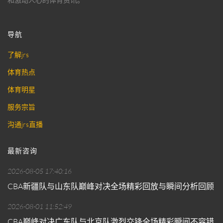
导航
了解jrs
体育热点
体育明星
服务宗旨
沟通jrs直播
最新咨询
2026-08-05 17:40:16
CBA新疆队与山东队巅峰对决全场精彩回放与瞬间分析回顾
2026-08-01 11:52:49
CBA巅峰对决广东队与北京队激烈交锋全场精彩瞬间不容错