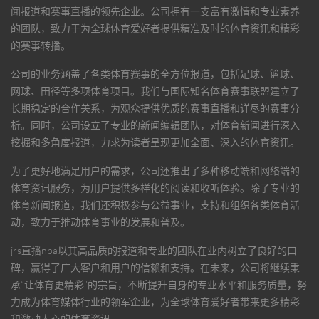
闻报道和赛事直播的领先企业。公司拥有一支富有激情和专业素养
的团队，致力于为全球体育爱好者提供精准及时的体育资讯和精彩
的赛事转播。
公司的业务涵盖了各类体育赛事的全方位报道，包括足球、篮球、
网球、田径等多项体育项目。我们与国际知名体育赛事联盟建立了
长期稳定的合作关系，为观众提供优质的赛事直播和详尽的赛事分
析。同时，公司设立了专业的新闻编辑团队，对体育新闻进行深入
挖掘和多角度报道，力求为读者呈现更加全面、深入的体育资讯。
为了更好地满足用户的需求，公司还推出了多种移动端和网络端的
体育资讯服务，为用户提供多样化的阅读和收听体验。除了专业的
体育新闻报道，我们还积极参与公益事业，支持和组织各类体育活
动，致力于推动体育事业的发展和普及。
jrs直播nba
以其高品质的报道和专业的团队在业内树立了良好的口
碑，赢得了广大客户和用户的信赖和支持。在未来，公司将继续秉
承“让体育更精彩”的宗旨，不断提升自身的专业水平和服务质量，努
力成为体育媒体行业的领军企业，为全球体育爱好者带来更多精彩
和激动人心的体育资讯。