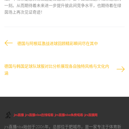
一刻。从而期待着未来进一步提升彼此间竞争水平，也期待着在绿
茵场上再次见证奇迹！
德国与阿根廷激战进球回顾精彩瞬间尽在其中
德国与韩国足球队球服对比分析展现各自独特风格与文化内
涵
jrs直播nba
始创于2006年，总部位于肥城市，是一家专注于体育新