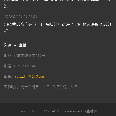
过
2026-07-21 21:28:01
CBA季后赛广州队与广东队经典对决全景回顾及深度赛后分
析
沟通JRS直播
地址
武威市恢读庄219号
电话
15622805749
邮箱
rsqwzdlm@163.com
工作时间
周一至周五：上午 10 点至晚上 8 点
Construction
2026
- All Rights Reserved
jrs直播网
.