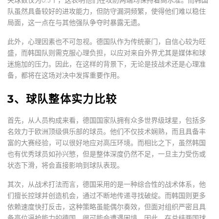
队虽然具备较好的进攻能力，但防守漏洞频繁，使得他们难以稳住
局面，这一点在与其他强队争夺时暴露无遗。
此外，心理因素也不可忽视。德国队作为传统豪门，自信心较为旺
盛，而韩国队则需克服心理负担，以应对来自外界尤其是媒体和球
迷施加的压力。因此，在这样的背景下，无论是技战术还是心理准
备，都将在这场对决中发挥重要作用。
3、球队整体实力比较
首先，从人员构成来看，德国国家队拥有众多世界级球星，包括多
名效力于欧洲顶级俱乐部的球员。他们不仅技术娴熟，而且具备丰
富的大赛经验，可以很好地应对高压环境。而相比之下，虽然韩国
也有优秀球员如孙兴慜，但是整体深度仍然不足，一旦主力受伤或
状态下滑，将会直接影响到球队表现。
其次，从战术打法而言，德国采用的是一种综合性的战术体系，他
们擅长控球并创造机会，通过不断地传递寻找破绽。而韩国则更多
依赖速度快打反击，这种策略虽能偶尔奏效，但面对组织严密且具
备高位逼抢能力的德国，很可能会遭遇困境。因此，在总结两国球