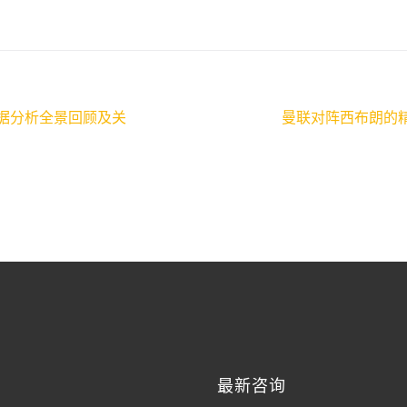
据分析全景回顾及关
曼联对阵西布朗的
最新咨询