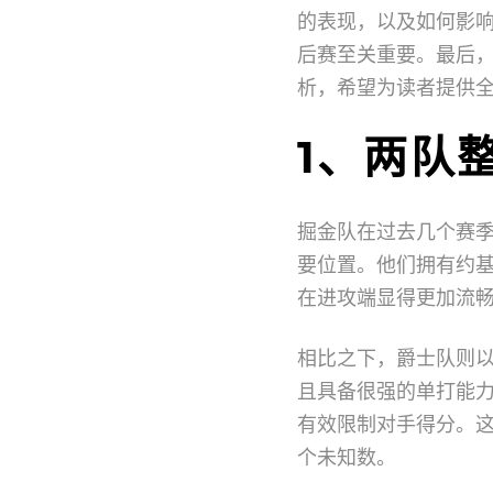
的表现，以及如何影
后赛至关重要。最后
析，希望为读者提供
1、两队
掘金队在过去几个赛
要位置。他们拥有约
在进攻端显得更加流
相比之下，爵士队则
且具备很强的单打能
有效限制对手得分。
个未知数。