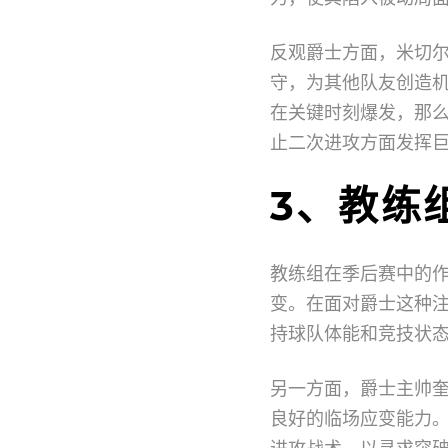
反观爵士方面，米切
守，为其他队友创造
在关键时刻爆发，那
止二次进攻方面发挥
3、教练
教练组在季后赛中的
变。在面对爵士这种
持球队体能和竞技状
另一方面，爵士主帅奎
良好的临场应变能力