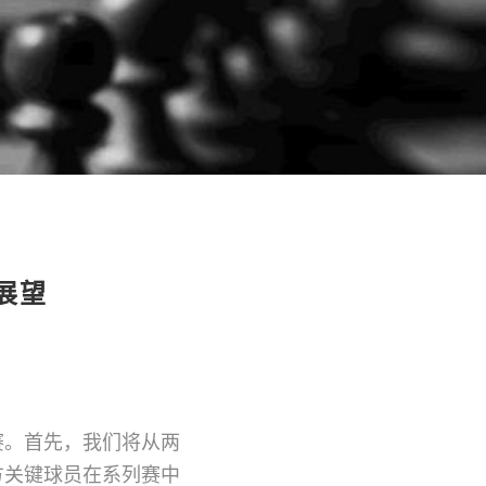
展望
赛。首先，我们将从两
方关键球员在系列赛中