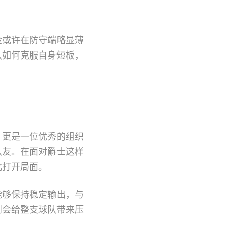
金或许在防守端略显薄
队如何克服自身短板，
，更是一位优秀的组织
队友。在面对爵士这样
此打开局面。
能够保持稳定输出，与
则会给整支球队带来压