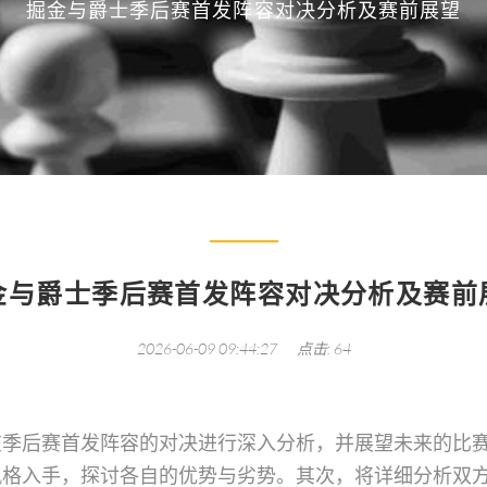
掘金与爵士季后赛首发阵容对决分析及赛前展望
金与爵士季后赛首发阵容对决分析及赛前
2026-06-09 09:44:27
点击: 64
在季后赛首发阵容的对决进行深入分析，并展望未来的比
风格入手，探讨各自的优势与劣势。其次，将详细分析双