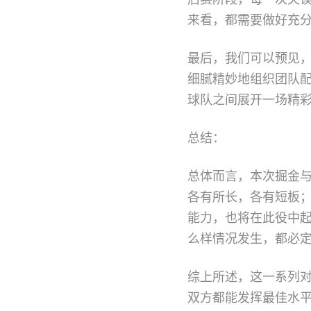
来看，都需要做好充
最后，我们可以预见
细腻精妙地组织团队
球队之间展开一场精彩
总结：
总体而言，本次掘金
各有所长，各有短板
能力，也将在此役中
么样情况发生，都必
综上所述，这一系列对
双方都能发挥最佳水平