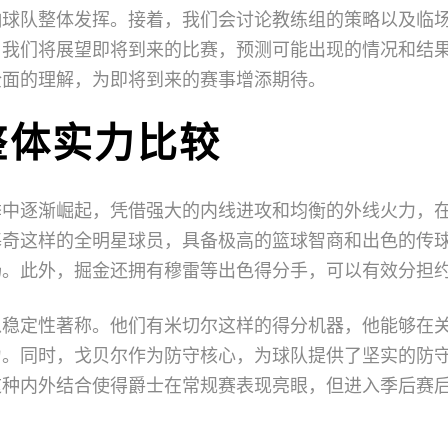
响球队整体发挥。接着，我们会讨论教练组的策略以及临
，我们将展望即将到来的比赛，预测可能出现的情况和结
全面的理解，为即将到来的赛事增添期待。
整体实力比较
季中逐渐崛起，凭借强大的内线进攻和均衡的外线火力，
基奇这样的全明星球员，具备极高的篮球智商和出色的传
畅。此外，掘金还拥有穆雷等出色得分手，可以有效分担
以稳定性著称。他们有米切尔这样的得分机器，他能够在
力。同时，戈贝尔作为防守核心，为球队提供了坚实的防
这种内外结合使得爵士在常规赛表现亮眼，但进入季后赛