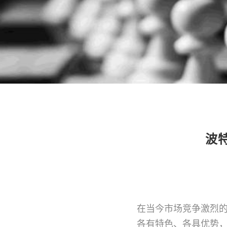
波
在当今市场竞争激烈
各有特色、各具优势