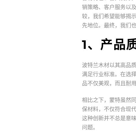
销策略、客户服务以
较，我们希望能够揭
先地位。最终，我们
1、产品
波特兰木材以其高品
满足行业标准。在选
品不仅美观，而且耐
相比之下，蒙特虽然
保材料，不仅符合现
这种创新并不总是意
问题。