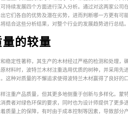
及可持续发展四个方面进行深入分析。通过对这两家公司
示出它们各自的优势及潜在劣势，进而判断哪一方更有可
也将结合这些分析结果，对整个行业的发展趋势进行总结
质量的较量
质和稳定性著称，其生产的木材经过严格的检测和处理，
择原材料时，波特兰木材注重选用优质的树种，并采用先
用。这种对质量的不懈追求使得波特兰木材赢得了良好的
同样注重产品质量，但其更多地侧重于创新与多样化。蒙
代消费者对绿色环保的要求，同时也为设计师提供了更多
味着质量上的保障，有时由于成本控制等因素，导致部分