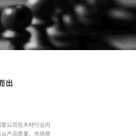
而出
两家公司在木材行业内
将从产品质量、市场营