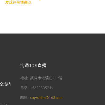
发球迷热情高涨
沟通JRS直播
地址
武威市恢读庄219号
决全场精
电话
15622805749
邮箱
rsqwzdlm@163.com