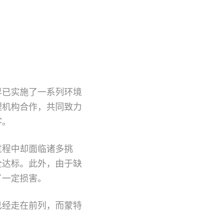
早已实施了一系列环境
理机构合作，共同致力
客。
过程中却面临诸多挑
全达标。此外，由于缺
了一定损害。
已经走在前列，而蒙特