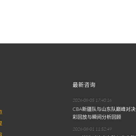
最新咨询
2026-08-05 17:40:16
CBA新疆队与山东队巅峰对
点
彩回放与瞬间分析回顾
星
2026-08-01 11:52:49
旨