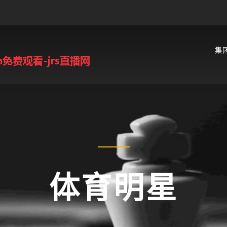
集
体育明星