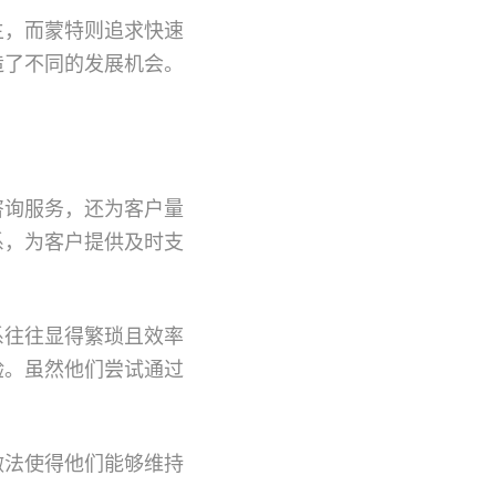
主，而蒙特则追求快速
造了不同的发展机会。
咨询服务，还为客户量
系，为客户提供及时支
系往往显得繁琐且效率
验。虽然他们尝试通过
做法使得他们能够维持