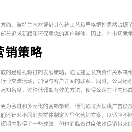
量方面，波特兰木材凭借其传统工艺和严格把控显然占据
了部分追求新颖和环保理念的客户群体。因此，在市场竞
营销策略
采取的是稳扎稳打的发展策略，通过建立长期合作关系来
及行业交流活动，加深与客户之间的联系。同时，公司还
提高知名度。这种低调却有效的方法，使得公司在业内形
取更为激进和多元化的营销策略。他们通过大规模广告投
他们还针对不同消费群体制定差异化营销方案，以适应不
然短期内取得了一些成效，但也面临着过度依赖促销带来