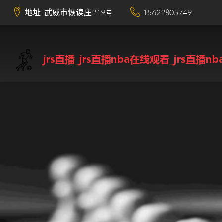
地址: 武威市恢读庄219号
15622805749