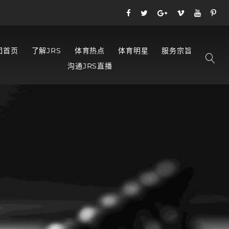
团首页
了解JRS
体育热点
体育明星
服务宗旨
沟通JRS直播