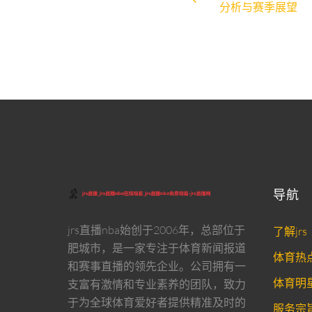
分析与赛季展望
导航
jrs直播nba
始创于2006年，总部位于
了解jrs
肥城市，是一家专注于体育新闻报道
体育热
和赛事直播的领先企业。公司拥有一
体育明
支富有激情和专业素养的团队，致力
于为全球体育爱好者提供精准及时的
服务宗