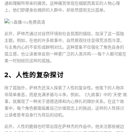
通和理解所带来的痛苦。这种痛苦体现在细腻而真实的人物心理
上，他们即便身处拥挤的人群中，却依然感到无比孤单。
此外，萨林杰通过对自然环境和社会氛围的描绘，加深了这一孤独
主题。例如，在他的许多故事中，自然景观往往显得荒凉而冷漠，
与主角内心的不安形成鲜明对比。这种意象不仅强化了角色自身的
孤立感，也让读者体会到一种更广泛的人类共鸣——每个人都可能在
某一时刻经历这样的孤独。
2、人性的复杂探讨
除了孤独外，萨林杰还深入探索了人性的复杂性。他笔下的人物并
非简单善恶，而是充满矛盾与斗争。例如，《九故事》中的“天使”故
事，就展现了一种关于道德选择和内心挣扎的微妙关系。在这个故
事中，每个角色都面临着自己价值观念上的挑战，这样的人性探讨
让读者思考自身行为背后的动机。
此外，人性的脆弱也时常出现在萨林杰的作品中。他关注那些被边