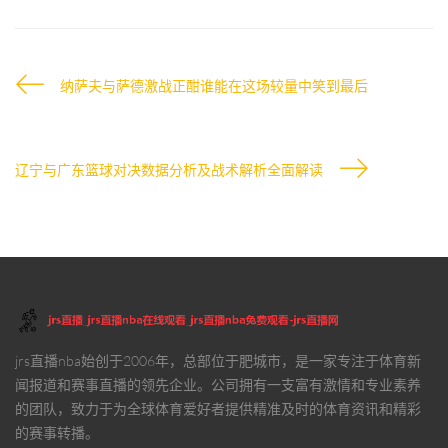
纳萨夫与萨德激战正酣谁能在这场较量中笑到最后
辽宁与广东篮球对决数据分析及战术解析全面解读
jrs直播nba
始创于2006年，总部位于肥城市，是一家专注于体育新
闻报道和赛事直播的领先企业。公司拥有一支富有激情和专业素养
的团队，致力于为全球体育爱好者提供精准及时的体育资讯和精彩
的赛事转播。