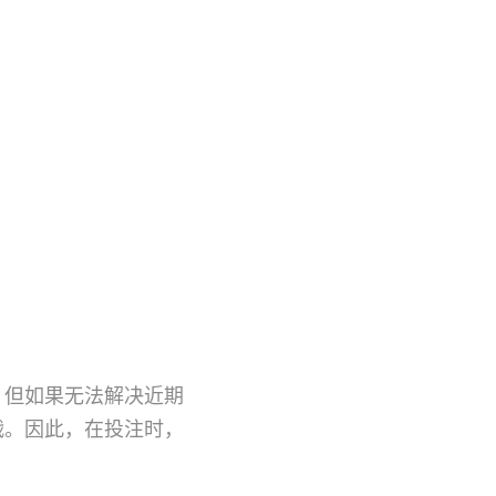
，但如果无法解决近期
战。因此，在投注时，