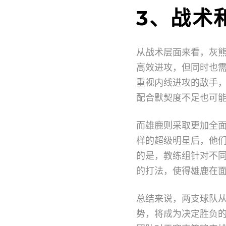
3、战术
从战术层面来看，灰
高效进攻，但同时也
重视内线进攻的敌手
配合默契度不足也可
而雄鹿则采取更加全
样的超级明星后，他
的是，教练组针对不
的打法，使得雄鹿在
总结来说，两支球队
势，将成为决定胜负