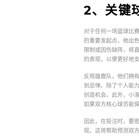
2、关键
对于任何一场篮球比赛
的重要发起点，他出
限制或因伤缺阵，将
的表现，以便更好地
反观雄鹿队，他们拥有
到忌惮。除了个人能
创造机会。此外，小
如果双方核心球员能
因此，在投注时，要
现。这将帮助预测双