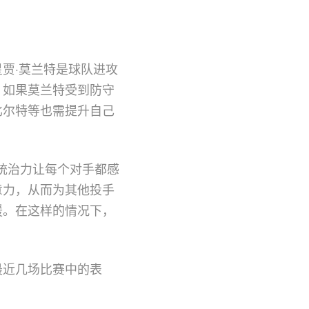
贾·莫兰特是球队进攻
，如果莫兰特受到防守
比尔特等也需提升自己
统治力让每个对手都感
意力，从而为其他投手
援。在这样的情况下，
最近几场比赛中的表