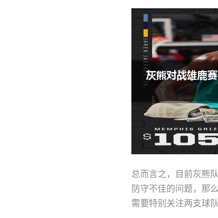
总而言之，目前灰熊
防守不佳的问题，那
需要特别关注两支球