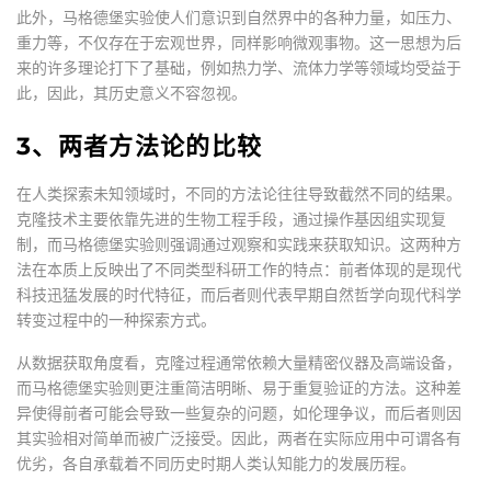
此外，马格德堡实验使人们意识到自然界中的各种力量，如压力、
重力等，不仅存在于宏观世界，同样影响微观事物。这一思想为后
来的许多理论打下了基础，例如热力学、流体力学等领域均受益于
此，因此，其历史意义不容忽视。
3、两者方法论的比较
在人类探索未知领域时，不同的方法论往往导致截然不同的结果。
克隆技术主要依靠先进的生物工程手段，通过操作基因组实现复
制，而马格德堡实验则强调通过观察和实践来获取知识。这两种方
法在本质上反映出了不同类型科研工作的特点：前者体现的是现代
科技迅猛发展的时代特征，而后者则代表早期自然哲学向现代科学
转变过程中的一种探索方式。
从数据获取角度看，克隆过程通常依赖大量精密仪器及高端设备，
而马格德堡实验则更注重简洁明晰、易于重复验证的方法。这种差
异使得前者可能会导致一些复杂的问题，如伦理争议，而后者则因
其实验相对简单而被广泛接受。因此，两者在实际应用中可谓各有
优劣，各自承载着不同历史时期人类认知能力的发展历程。