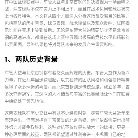
在中国篮球联赛中，车管大益与北京首钢的对决被视为一场巅峰之
战，两支球队不仅在实力上不相上下，而且在战术运用和球员状态
上也各具特色。本文将从四个方面深入分析这场备受瞩目的比赛，
包括两队的历史背景、球员表现、战术较量以及观众反响，试图揭
示谁能在赛场上笑到最后。无论是车管大益的强硬防守还是北京首
钢的高速进攻，都将在这场比赛中展现出极高的竞技水平和精彩的
比赛画面，最终结果也将对两队未来的发展产生重要影响。
1、两队历史背景
车管大益与北京首钢都有着悠久而辉煌的历史。车管大益作为新兴
力量，在近几年里迅速崛起，以其独特的团队风格和顽强拼搏精神
赢得了众多球迷的喜爱。而北京首钢则是传统劲旅，成立多年，曾
多次夺得冠军，其深厚的人才储备与丰富的比赛经验让他们在联赛
中始终处于领先地位。
这两支球队在历史交锋中有过不少经典时刻。尽管车管大益近年来
表现突出，但面对拥有丰富荣誉的北京首钢，他们依然需要付出额
外努力才能争取胜利。这种对抗不仅仅是技战术上的比拼，更是一
种心理层面的较量，两队都希望通过胜利来进一步巩固自己的地