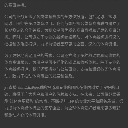
的赛事转播。
公司的业务涵盖了各类体育赛事的全方位报道，包括足球、篮球、
网球、田径等多项体育项目。我们与国际知名体育赛事联盟建立了
长期稳定的合作关系，为观众提供优质的赛事直播和详尽的赛事分
析。同时，公司设立了专业的新闻编辑团队，对体育新闻进行深入
挖掘和多角度报道，力求为读者呈现更加全面、深入的体育资讯。
为了更好地满足用户的需求，公司还推出了多种移动端和网络端的
体育资讯服务，为用户提供多样化的阅读和收听体验。除了专业的
体育新闻报道，我们还积极参与公益事业，支持和组织各类体育活
动，致力于推动体育事业的发展和普及。
jrs直播nba
以其高品质的报道和专业的团队在业内树立了良好的口
碑，赢得了广大客户和用户的信赖和支持。在未来，公司将继续秉
承“让体育更精彩”的宗旨，不断提升自身的专业水平和服务质量，努
力成为体育媒体行业的领军企业，为全球体育爱好者带来更多精彩
和激动人心的体育资讯。