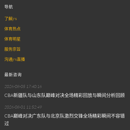
导航
了解jrs
体育热点
体育明星
服务宗旨
沟通jrs直播
最新咨询
2026-08-05 17:40:16
CBA新疆队与山东队巅峰对决全场精彩回放与瞬间分析回顾
2026-08-01 11:52:49
CBA巅峰对决广东队与北京队激烈交锋全场精彩瞬间不容错
过