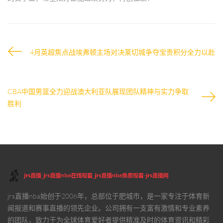
4月英超焦点战埃弗顿主场对决莱切城争夺宝贵积分全力以赴
CBA中国男篮全力迎战澳大利亚队展现团队精神与实力争取
胜利
jrs直播nba
始创于2006年，总部位于肥城市，是一家专注于体育新
闻报道和赛事直播的领先企业。公司拥有一支富有激情和专业素养
的团队，致力于为全球体育爱好者提供精准及时的体育资讯和精彩