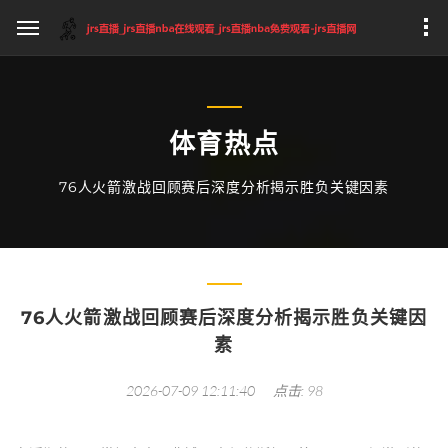
体育热点
76人火箭激战回顾赛后深度分析揭示胜负关键因素
76人火箭激战回顾赛后深度分析揭示胜负关键因
素
2026-07-09 12:11:40
点击: 98