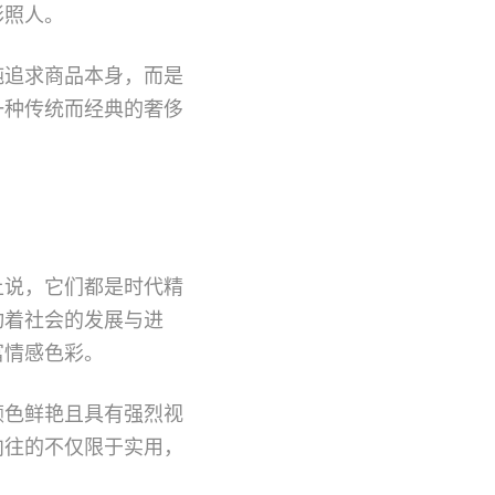
彩照人。
纯追求商品本身，而是
一种传统而经典的奢侈
上说，它们都是时代精
动着社会的发展与进
富情感色彩。
颜色鲜艳且具有强烈视
向往的不仅限于实用，