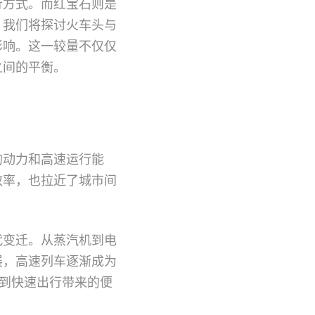
行方式。而红宝石则是
，我们将探讨火车头与
影响。这一较量不仅仅
之间的平衡。
的动力和高速运行能
效率，也拉近了城市间
代变迁。从蒸汽机到电
展，高速列车逐渐成为
验到快速出行带来的便