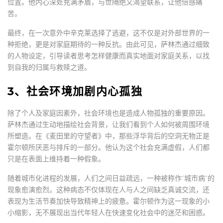
位置。他内心深处充满矛盾，与世隔绝又渴望联系，让他倍感痛
苦。
最终，在一次意外中辛克莱选择了逃避，这不仅是对外部世界的一
种拒绝，更是对家庭期待的一种反抗。由此可见，萨林杰通过细致
的人物设定，引导读者思考怎样健康而真实地面对家庭关系，以找
到自我的归属与救赎之道。
3、社会环境加剧内心孤独
除了个人及家庭因素外，社会环境也是造成人物孤独的重要原因。
萨林杰通过生动地描绘社会背景，让我们看到个人如何被周围环境
所塑造。在《麦田里的守望者》中，那些浮华背后的空洞无物正是
霍尔顿所厌恶与排斥的一部分。他认为这个社会充满虚假，人们都
只是在表面上维持着一种假象。
随着城市化进程的发展，人们之间日益疏远，一种被称作“城市病”的
现象愈演愈烈。这种病态不仅体现在人与人之间缺乏真诚交流，还
表现为生活节奏加快导致精神上的疲惫。霍尔顿作为这一现象的小
小缩影，无不展现出当代年轻人在快速变化社会中的迷茫和困惑。