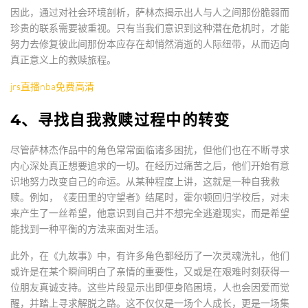
因此，通过对社会环境剖析，萨林杰揭示出人与人之间那份脆弱而
珍贵的联系需要被重视。只有当我们意识到这种潜在危机时，才能
努力去修复彼此间那份本应存在却悄然消逝的人际纽带，从而迈向
真正意义上的救赎旅程。
jrs直播nba免费高清
4、寻找自我救赎过程中的转变
尽管萨林杰作品中的角色常常面临诸多困扰，但他们也在不断寻求
内心深处真正想要追求的一切。在经历过痛苦之后，他们开始有意
识地努力改变自己的命运。从某种程度上讲，这就是一种自我救
赎。例如，《麦田里的守望者》结尾时，霍尔顿回归学校后，对未
来产生了一丝希望，他意识到自己并不想完全逃避现实，而是希望
能找到一种平衡的方法来面对生活。
此外，在《九故事》中，有许多角色都经历了一次灵魂洗礼，他们
或许是在某个瞬间明白了亲情的重要性，又或是在艰难时刻获得一
位朋友真诚支持。这些片段显示出即便身陷困境，人也会因爱而觉
醒，并踏上寻求解脱之路。这不仅仅是一场个人成长，更是一场集