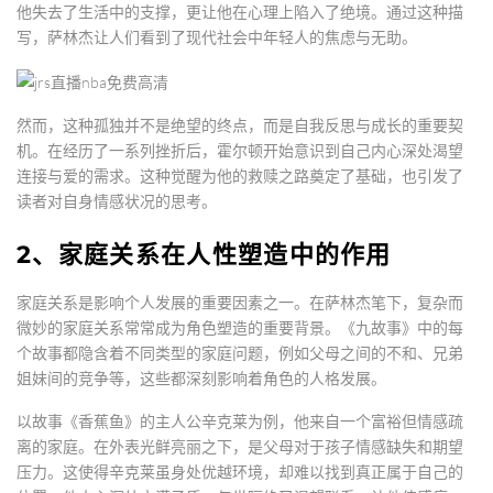
他失去了生活中的支撑，更让他在心理上陷入了绝境。通过这种描
写，萨林杰让人们看到了现代社会中年轻人的焦虑与无助。
然而，这种孤独并不是绝望的终点，而是自我反思与成长的重要契
机。在经历了一系列挫折后，霍尔顿开始意识到自己内心深处渴望
连接与爱的需求。这种觉醒为他的救赎之路奠定了基础，也引发了
读者对自身情感状况的思考。
2、家庭关系在人性塑造中的作用
家庭关系是影响个人发展的重要因素之一。在萨林杰笔下，复杂而
微妙的家庭关系常常成为角色塑造的重要背景。《九故事》中的每
个故事都隐含着不同类型的家庭问题，例如父母之间的不和、兄弟
姐妹间的竞争等，这些都深刻影响着角色的人格发展。
以故事《香蕉鱼》的主人公辛克莱为例，他来自一个富裕但情感疏
离的家庭。在外表光鲜亮丽之下，是父母对于孩子情感缺失和期望
压力。这使得辛克莱虽身处优越环境，却难以找到真正属于自己的