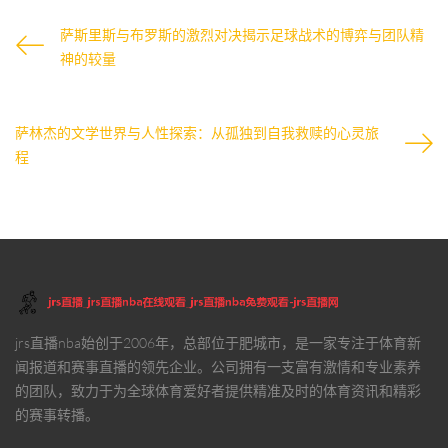
萨斯里斯与布罗斯的激烈对决揭示足球战术的博弈与团队精
神的较量
萨林杰的文学世界与人性探索：从孤独到自我救赎的心灵旅
程
jrs直播nba
始创于2006年，总部位于肥城市，是一家专注于体育新
闻报道和赛事直播的领先企业。公司拥有一支富有激情和专业素养
的团队，致力于为全球体育爱好者提供精准及时的体育资讯和精彩
的赛事转播。