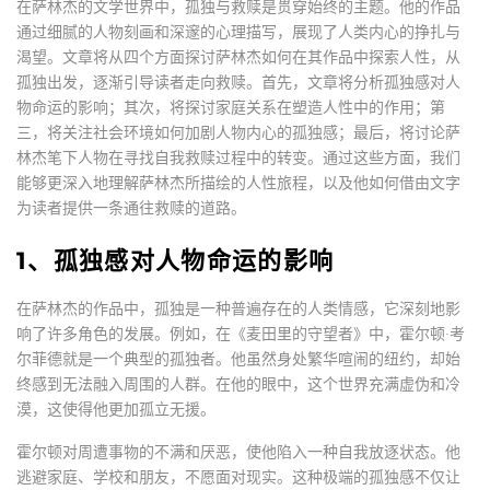
在萨林杰的文学世界中，孤独与救赎是贯穿始终的主题。他的作品
通过细腻的人物刻画和深邃的心理描写，展现了人类内心的挣扎与
渴望。文章将从四个方面探讨萨林杰如何在其作品中探索人性，从
孤独出发，逐渐引导读者走向救赎。首先，文章将分析孤独感对人
物命运的影响；其次，将探讨家庭关系在塑造人性中的作用；第
三，将关注社会环境如何加剧人物内心的孤独感；最后，将讨论萨
林杰笔下人物在寻找自我救赎过程中的转变。通过这些方面，我们
能够更深入地理解萨林杰所描绘的人性旅程，以及他如何借由文字
为读者提供一条通往救赎的道路。
1、孤独感对人物命运的影响
在萨林杰的作品中，孤独是一种普遍存在的人类情感，它深刻地影
响了许多角色的发展。例如，在《麦田里的守望者》中，霍尔顿·考
尔菲德就是一个典型的孤独者。他虽然身处繁华喧闹的纽约，却始
终感到无法融入周围的人群。在他的眼中，这个世界充满虚伪和冷
漠，这使得他更加孤立无援。
霍尔顿对周遭事物的不满和厌恶，使他陷入一种自我放逐状态。他
逃避家庭、学校和朋友，不愿面对现实。这种极端的孤独感不仅让