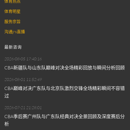
体育热点
体育明星
服务宗旨
沟通jrs直播
最新咨询
2026-08-05 17:40:16
CBA新疆队与山东队巅峰对决全场精彩回放与瞬间分析回顾
2026-08-01 11:52:49
CBA巅峰对决广东队与北京队激烈交锋全场精彩瞬间不容错
过
2026-07-21 21:28:01
CBA季后赛广州队与广东队经典对决全景回顾及深度赛后分
析