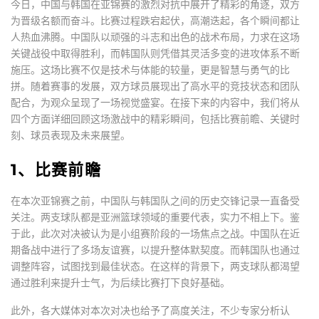
今日，中国与韩国在亚锦赛的激烈对抗中展开了精彩的角逐，双方
为晋级名额而奋斗。比赛过程跌宕起伏，高潮迭起，各个瞬间都让
人热血沸腾。中国队以顽强的斗志和出色的战术布局，力求在这场
关键战役中取得胜利，而韩国队则凭借其灵活多变的进攻体系不断
施压。这场比赛不仅是技术与体能的较量，更是智慧与勇气的比
拼。随着赛事的发展，双方球员展现出了高水平的竞技状态和团队
配合，为观众呈现了一场视觉盛宴。在接下来的内容中，我们将从
四个方面详细回顾这场激战中的精彩瞬间，包括比赛前瞻、关键时
刻、球员表现及未来展望。
1、比赛前瞻
在本次亚锦赛之前，中国队与韩国队之间的历史交锋记录一直备受
关注。两支球队都是亚洲篮球领域的重要代表，实力不相上下。鉴
于此，此次对决被认为是小组赛阶段的一场焦点之战。中国队在近
期备战中进行了多场友谊赛，以提升整体默契度。而韩国队也通过
调整阵容，试图找到最佳状态。在这样的背景下，两支球队都渴望
通过胜利来提升士气，为后续比赛打下良好基础。
此外，各大媒体对本次对决也给予了高度关注，不少专家分析认