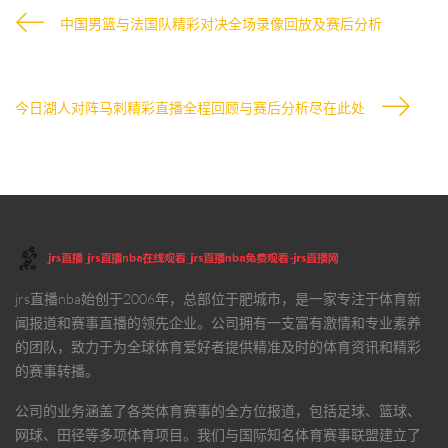
中国男篮与法国队精彩对决全场录像回放及赛后分析
今日湖人对阵马刺精彩直播全程回顾与赛后分析尽在此处
jrs直播nba
始创于2006年，总部位于肥城市，是一家专注于体育新
闻报道和赛事直播的领先企业。公司拥有一支富有激情和专业素养
的团队，致力于为全球体育爱好者提供精准及时的体育资讯和精彩
的赛事转播。
公司的业务涵盖了各类体育赛事的全方位报道，包括足球、篮球、
网球、田径等多项体育项目。我们与国际知名体育赛事联盟建立了