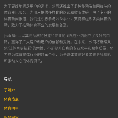
为了更好地满足用户的需求，公司还推出了多种移动端和网络端的
体育资讯服务，为用户提供多样化的阅读和收听体验。除了专业的
体育新闻报道，我们还积极参与公益事业，支持和组织各类体育活
动，致力于推动体育事业的发展和普及。
jrs直播nba
以其高品质的报道和专业的团队在业内树立了良好的口
碑，赢得了广大客户和用户的信赖和支持。在未来，公司将继续秉
承“让体育更精彩”的宗旨，不断提升自身的专业水平和服务质量，努
力成为体育媒体行业的领军企业，为全球体育爱好者带来更多精彩
和激动人心的体育资讯。
导航
了解jrs
体育热点
体育明星
服务宗旨