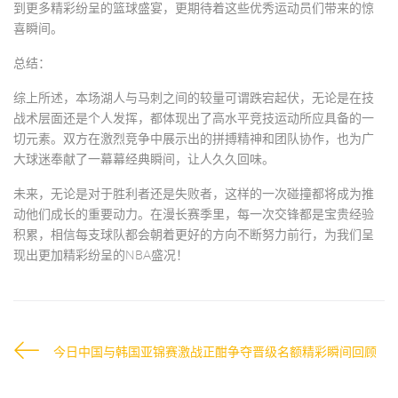
到更多精彩纷呈的篮球盛宴，更期待着这些优秀运动员们带来的惊
喜瞬间。
总结：
综上所述，本场湖人与马刺之间的较量可谓跌宕起伏，无论是在技
战术层面还是个人发挥，都体现出了高水平竞技运动所应具备的一
切元素。双方在激烈竞争中展示出的拼搏精神和团队协作，也为广
大球迷奉献了一幕幕经典瞬间，让人久久回味。
未来，无论是对于胜利者还是失败者，这样的一次碰撞都将成为推
动他们成长的重要动力。在漫长赛季里，每一次交锋都是宝贵经验
积累，相信每支球队都会朝着更好的方向不断努力前行，为我们呈
现出更加精彩纷呈的NBA盛况！
今日中国与韩国亚锦赛激战正酣争夺晋级名额精彩瞬间回顾