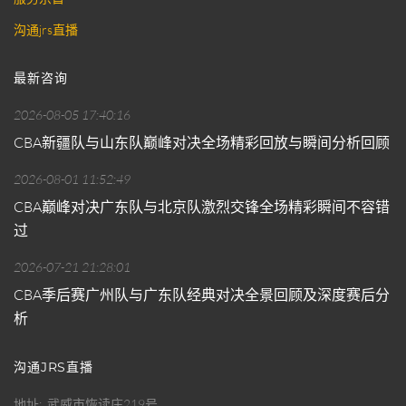
沟通jrs直播
最新咨询
2026-08-05 17:40:16
CBA新疆队与山东队巅峰对决全场精彩回放与瞬间分析回顾
2026-08-01 11:52:49
CBA巅峰对决广东队与北京队激烈交锋全场精彩瞬间不容错
过
2026-07-21 21:28:01
CBA季后赛广州队与广东队经典对决全景回顾及深度赛后分
析
沟通JRS直播
地址
武威市恢读庄219号