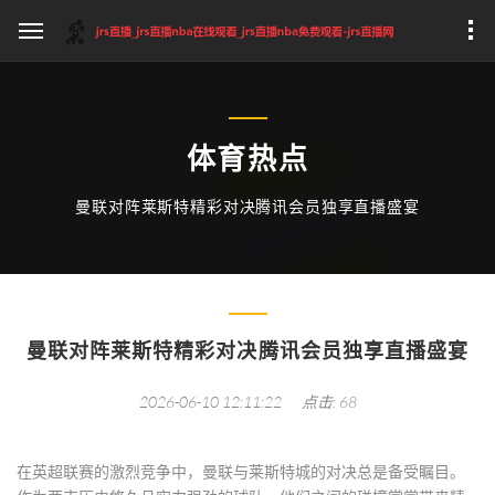
体育热点
曼联对阵莱斯特精彩对决腾讯会员独享直播盛宴
曼联对阵莱斯特精彩对决腾讯会员独享直播盛宴
2026-06-10 12:11:22
点击: 68
在英超联赛的激烈竞争中，曼联与莱斯特城的对决总是备受瞩目。