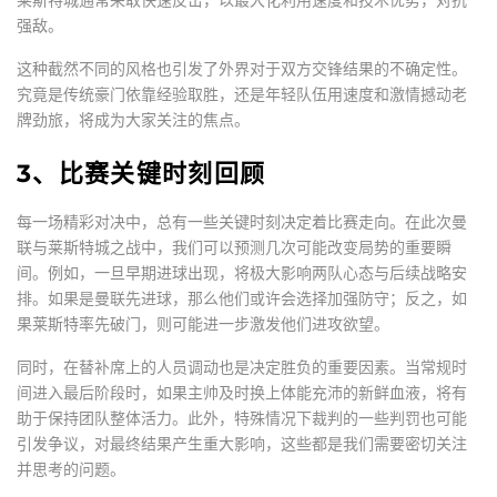
强敌。
这种截然不同的风格也引发了外界对于双方交锋结果的不确定性。
究竟是传统豪门依靠经验取胜，还是年轻队伍用速度和激情撼动老
牌劲旅，将成为大家关注的焦点。
3、比赛关键时刻回顾
每一场精彩对决中，总有一些关键时刻决定着比赛走向。在此次曼
联与莱斯特城之战中，我们可以预测几次可能改变局势的重要瞬
间。例如，一旦早期进球出现，将极大影响两队心态与后续战略安
排。如果是曼联先进球，那么他们或许会选择加强防守；反之，如
果莱斯特率先破门，则可能进一步激发他们进攻欲望。
同时，在替补席上的人员调动也是决定胜负的重要因素。当常规时
间进入最后阶段时，如果主帅及时换上体能充沛的新鲜血液，将有
助于保持团队整体活力。此外，特殊情况下裁判的一些判罚也可能
引发争议，对最终结果产生重大影响，这些都是我们需要密切关注
并思考的问题。