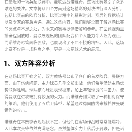
在最近的一场英超联赛中，曼联迎战诺维奇，这场比赛吸引了众多
球迷的关注。文章将从四个方面对这场精彩的对决进行深入分析，
包括比赛前的阵容分析、比赛过程中的精彩时刻、赛后的数据统计
以及专家的赛后点评。通过这些内容，我们能够全面了解这场比赛
的亮点与不足之处，为未来的赛事提供借鉴和参考。在回顾视频直
播全程回放时，曼联展现出的团队配合和个人能力令人叹为观止，
而诺维奇尽管面临强敌，也展现出了不屈不挠的精神。因此，这场
比赛不仅是一场胜负之争，更是一次足球艺术的展示。
1、双方阵容分析
在这场比赛开始之前，双方教练都公布了各自的首发阵容。曼联方
面，由于伤病问题，主力球员几乎全部出战，他们希望借助主场优
势取得胜利。球队核心球员表现稳定，加上年轻球员的冲击力，使
得曼联在进攻端拥有较强的火力。而诺维奇则采取了一种相对保守
的策略，他们使用了五后卫阵型，希望通过稳固防线来抵挡住曼联
猛烈的攻击。
诺维奇在本赛季表现起伏不定，但他们在客场作战时常常能爆冷，
因此本次交锋依然充满悬念。虽然整体实力上落后于曼联，但是诺