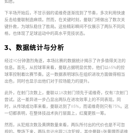
如愿。
下半场开始后，不甘示弱的诺维奇逐渐找到了节奏，多次利用快速
反击给曼联制造麻烦。然而，在关键时刻，曼联门将做出了数次关
键扑救，为球队稳住了胜局。这些精彩瞬间不仅展示了两队不同风
格，也体现了足球运动中的高水平竞技状态。
3、数据统计与分析
经过90分钟激烈角逐，本场比赛的数据统计揭示了许多值得关注的
信息。首先，从控球率来看，曼联占据明显优势，他们以65%的控
球率控制着比赛节奏。这一数据表明球队在组织进攻方面做得相当
出色，同时也显示出他们对于控场能力的提升。
此外，在射门次数上，曼联以18次射门领先于诺维奇，仅有7次射门
尝试。这一差异进一步凸显出两队在进攻效率上的不同表现。同
时，从传球成功率来看，曼联达到了85%，而诺维奇则只有75%。这
一切都表明，在整体技战术执行层面上，红魔更胜一筹。
然而，从犯规次数及黄牌数量来看，两队所付出的代价也是不可忽
视的。整场下来，两队共计出现25次犯规，其中曼联6张黄牌而诺维