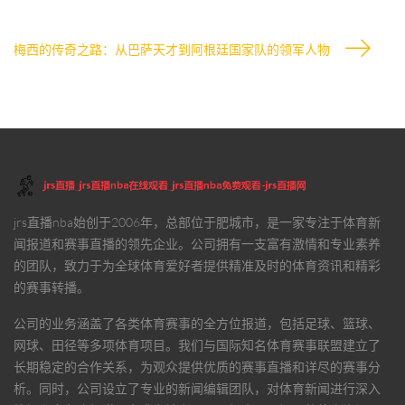
梅西的传奇之路：从巴萨天才到阿根廷国家队的领军人物
jrs直播nba
始创于2006年，总部位于肥城市，是一家专注于体育新
闻报道和赛事直播的领先企业。公司拥有一支富有激情和专业素养
的团队，致力于为全球体育爱好者提供精准及时的体育资讯和精彩
的赛事转播。
公司的业务涵盖了各类体育赛事的全方位报道，包括足球、篮球、
网球、田径等多项体育项目。我们与国际知名体育赛事联盟建立了
长期稳定的合作关系，为观众提供优质的赛事直播和详尽的赛事分
析。同时，公司设立了专业的新闻编辑团队，对体育新闻进行深入