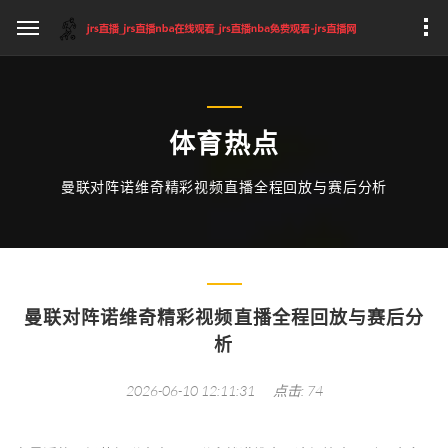
体育热点
曼联对阵诺维奇精彩视频直播全程回放与赛后分析
曼联对阵诺维奇精彩视频直播全程回放与赛后分
析
2026-06-10 12:11:31
点击: 74